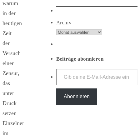
warum
in der
Archiv
heutigen
Zeit
der
Versuch
Beiträge abonnieren
einer
Gib deine E-Mail-Adresse ein ...
Zensur,
das
unter
Abonnieren
Druck
setzen
Einzelner
im