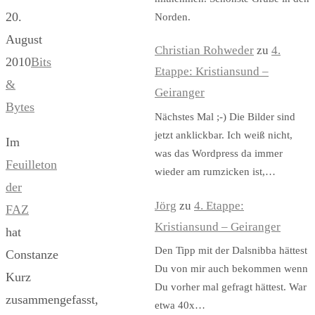
20.
Norden.
August
Christian Rohweder
zu
4.
2010
Bits
Etappe: Kristiansund –
&
Geiranger
Bytes
Nächstes Mal ;-) Die Bilder sind
jetzt anklickbar. Ich weiß nicht,
Im
was das Wordpress da immer
Feuilleton
wieder am rumzicken ist,…
der
Jörg
zu
4. Etappe:
FAZ
Kristiansund – Geiranger
hat
Den Tipp mit der Dalsnibba hättest
Constanze
Du von mir auch bekommen wenn
Kurz
Du vorher mal gefragt hättest. War
zusammengefasst,
etwa 40x…