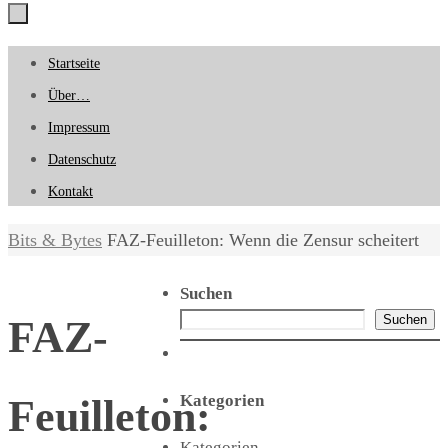
Zum
Startseite
Inhalt
Über…
springen
Impressum
Datenschutz
Kontakt
Start
Bits & Bytes
FAZ-Feuilleton: Wenn die Zensur scheitert
Suchen
Suchen
FAZ-
Kategorien
Feuilleton:
Kategorien