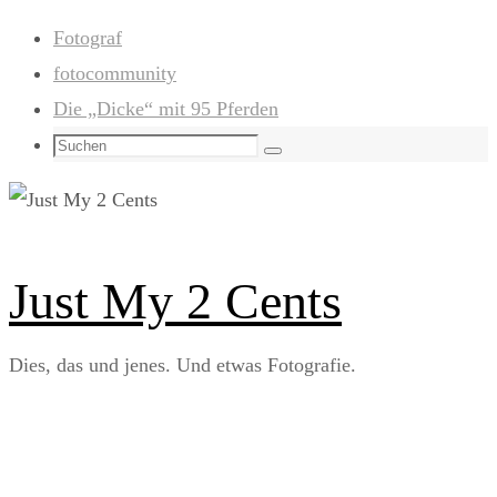
Zum
Fotograf
Inhalt
fotocommunity
springen
Die „Dicke“ mit 95 Pferden
Suchen
Suchen
nach:
Just My 2 Cents
Dies, das und jenes. Und etwas Fotografie.