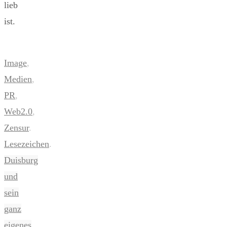
lieb
ist.
Image
,
Medien
,
PR
,
Web2.0
,
Zensur
.
Lesezeichen
.
Duisburg
und
sein
ganz
eigenes