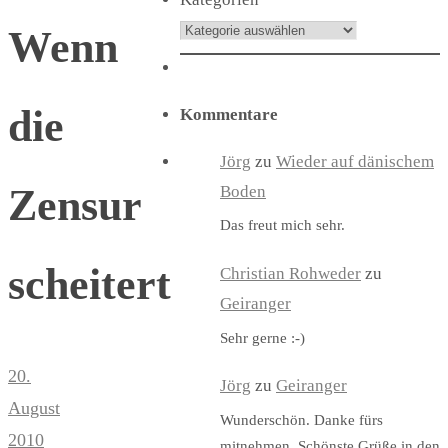
Wenn
die
Kommentare
Jörg
zu
Wieder auf dänischem
Zensur
Boden
Das freut mich sehr.
scheitert
Christian Rohweder
zu
Geiranger
Sehr gerne :-)
20.
Jörg
zu
Geiranger
August
Wunderschön. Danke fürs
2010
mitnehmen. Schönste Grüße in den