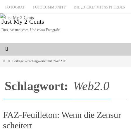
Zum
FOTOGRAF
FOTOCOMMUNITY
DIE „DICKE“ MIT 95 PFERDEN
Inhalt
Just My 2 Cents
springen
Dies, das und jenes. Und etwas Fotografie.
Start
Beiträge verschlagwortet mit "Web2.0"
Schlagwort:
Web2.0
FAZ-Feuilleton: Wenn die Zensur
scheitert