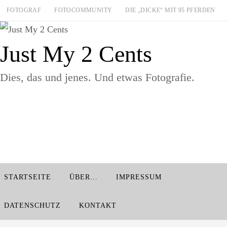
Zum
FOTOGRAF
FOTOCOMMUNITY
DIE „DICKE“ MIT 95 PFERDEN
Inhalt
springen
Just My 2 Cents
Dies, das und jenes. Und etwas Fotografie.
Zum
STARTSEITE
ÜBER…
IMPRESSUM
Inhalt
springen
DATENSCHUTZ
KONTAKT