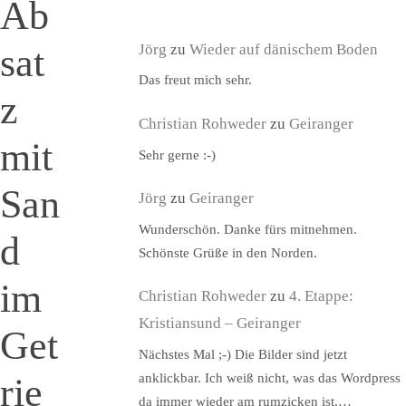
Ab
sat
Jörg
zu
Wieder auf dänischem Boden
Das freut mich sehr.
z
Christian Rohweder
zu
Geiranger
mit
Sehr gerne :-)
San
Jörg
zu
Geiranger
Wunderschön. Danke fürs mitnehmen.
d
Schönste Grüße in den Norden.
im
Christian Rohweder
zu
4. Etappe:
Kristiansund – Geiranger
Get
Nächstes Mal ;-) Die Bilder sind jetzt
anklickbar. Ich weiß nicht, was das Wordpress
rie
da immer wieder am rumzicken ist,…