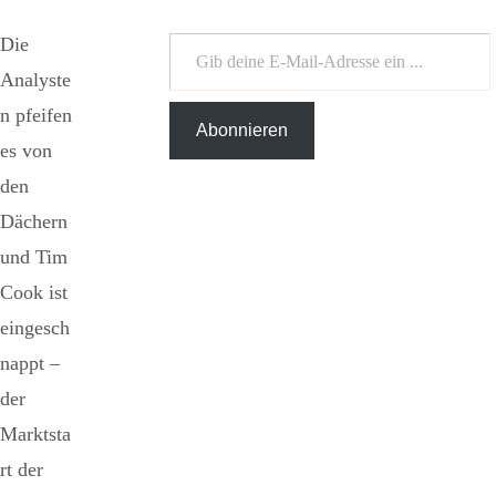
Gib deine E-Mail-Adresse ein ...
Die
Analyste
n pfeifen
Abonnieren
es von
den
Dächern
und Tim
Cook ist
eingesch
nappt –
der
Marktsta
rt der