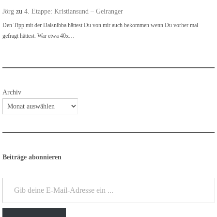
Jörg
zu
4. Etappe: Kristiansund – Geiranger
Den Tipp mit der Dalsnibba hättest Du von mir auch bekommen wenn Du vorher mal
gefragt hättest. War etwa 40x…
Archiv
Beiträge abonnieren
Gib deine E-Mail-Adresse ein ...