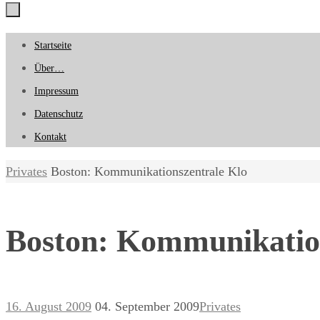
Zum
Startseite
Inhalt
Über…
springen
Impressum
Datenschutz
Kontakt
Start
Privates
Boston: Kommunikationszentrale Klo
Boston: Kommunikatio
16. August 2009
04. September 2009
Privates