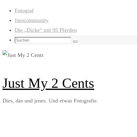
Zum
Fotograf
Inhalt
fotocommunity
springen
Die „Dicke“ mit 95 Pferden
Suchen
Suchen
nach:
Just My 2 Cents
Dies, das und jenes. Und etwas Fotografie.