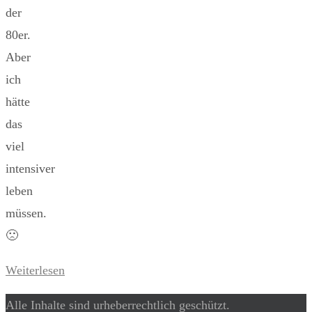
der
80er.
Aber
ich
hätte
das
viel
intensiver
leben
müssen.
🙁
Weiterlesen
Alle Inhalte sind urheberrechtlich geschützt.