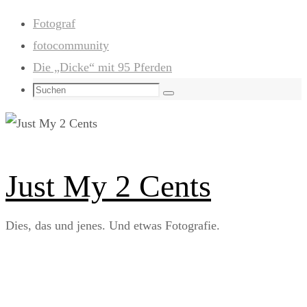
Zum
Fotograf
Inhalt
fotocommunity
springen
Die „Dicke“ mit 95 Pferden
Suchen
Suchen
nach:
Just My 2 Cents
Dies, das und jenes. Und etwas Fotografie.