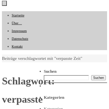
Zum
Startseite
Inhalt
Über…
springen
Impressum
Datenschutz
Kontakt
Start
Beiträge verschlagwortet mit "verpasste Zeit"
Suchen
Schlagwort:
Suchen
verpasste
Kategorien
Kategorien