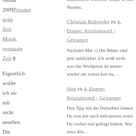
Norden.
2009
Privates
geile
Christian Rohweder
zu
4.
Zeit
,
Etappe: Kristiansund –
Musik
,
Geiranger
verpasste
Nächstes Mal ;-) Die Bilder sind
Zeit
0
jetzt anklickbar. Ich weiß nicht,
was das Wordpress da immer
Eigentlich
wieder am rumzicken ist,…
wollte
Jörg
zu
4. Etappe:
ich sie
Kristiansund – Geiranger
mir
Den Tipp mit der Dalsnibba hättest
nicht
Du von mir auch bekommen wenn
ansehen.
Du vorher mal gefragt hättest. War
Die
etwa 40x…