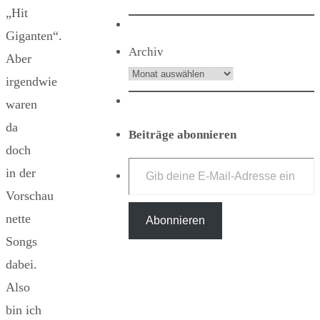
„Hit
Giganten“.
Archiv
Aber
irgendwie
waren
da
Beiträge abonnieren
doch
Gib deine E-Mail-Adresse ein ...
in der
Vorschau
nette
Abonnieren
Songs
dabei.
Also
bin ich