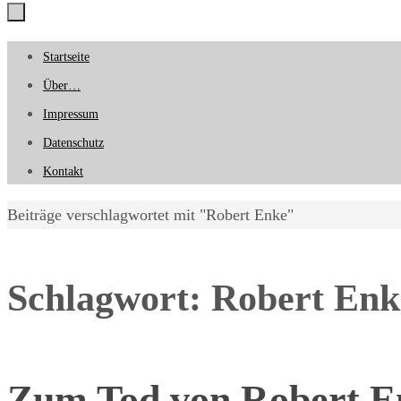
Zum
Startseite
Inhalt
Über…
springen
Impressum
Datenschutz
Kontakt
Start
Beiträge verschlagwortet mit "Robert Enke"
Schlagwort:
Robert Enk
Zum Tod von Robert E