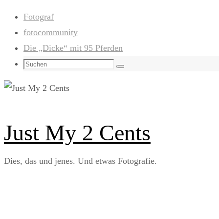
Zum
Fotograf
Inhalt
fotocommunity
springen
Die „Dicke“ mit 95 Pferden
Suchen
Suchen
nach:
Just My 2 Cents
Dies, das und jenes. Und etwas Fotografie.