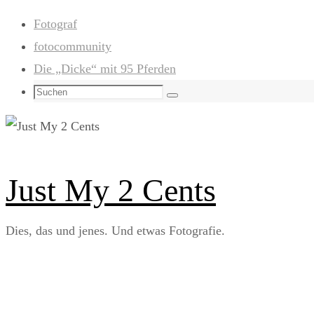
Zum
Fotograf
Inhalt
fotocommunity
springen
Die „Dicke“ mit 95 Pferden
Suchen
Suchen
nach:
Just My 2 Cents
Dies, das und jenes. Und etwas Fotografie.