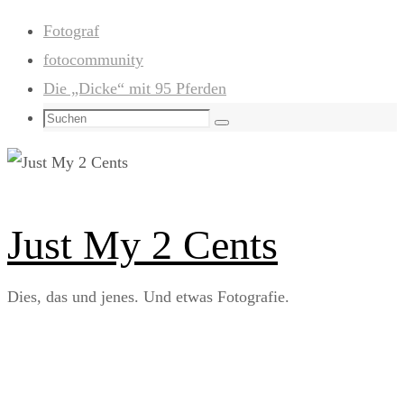
Zum
Fotograf
Inhalt
fotocommunity
springen
Die „Dicke“ mit 95 Pferden
Suchen
Suchen
nach:
Just My 2 Cents
Dies, das und jenes. Und etwas Fotografie.