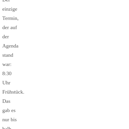
einzige
Termin,
der auf
der
Agenda
stand
war:
8:30
Uhr
Frühstück.
Das
gab es
nur bis
halb