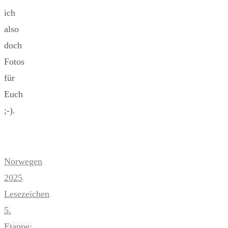
ich
also
doch
Fotos
für
Euch
;-).
Norwegen
2025
.
Lesezeichen
.
5.
Etappe: