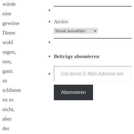
würde
eine
Archiv
gewisse
Dame
wohl
sagen,
Beiträge abonnieren
nun,
Gib deine E-Mail-Adresse ein ...
ganz
so
schlimm
Abonnieren
ist es
nicht,
aber
der