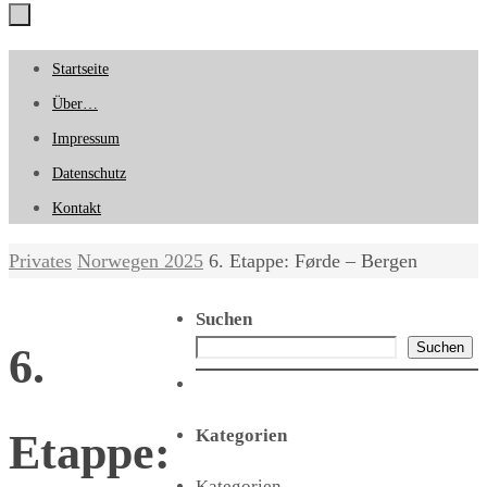
Zum
Startseite
Inhalt
Über…
springen
Impressum
Datenschutz
Kontakt
Start
Privates
Norwegen 2025
6. Etappe: Førde – Bergen
Suchen
Suchen
6.
Kategorien
Etappe:
Kategorien