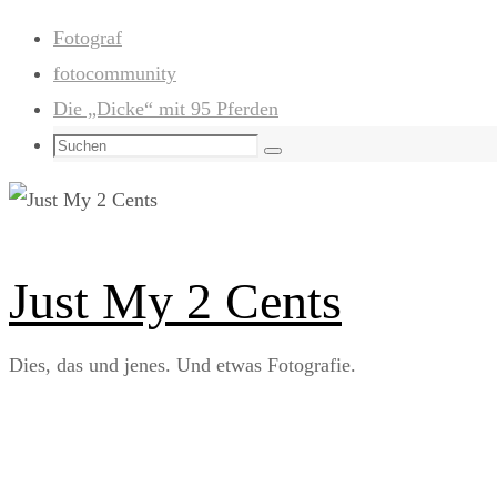
Zum
Fotograf
Inhalt
fotocommunity
springen
Die „Dicke“ mit 95 Pferden
Suchen
Suchen
nach:
Just My 2 Cents
Dies, das und jenes. Und etwas Fotografie.