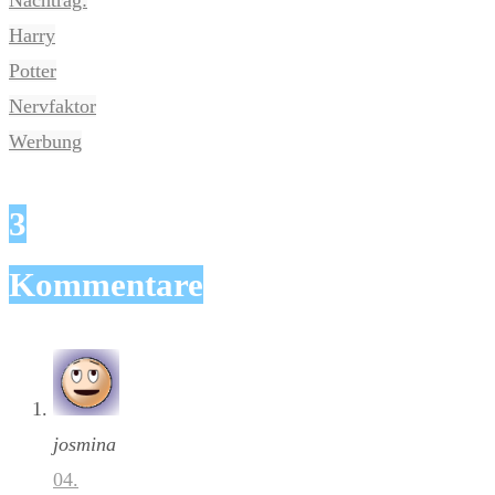
Nachtrag:
Harry
Potter
Nervfaktor
Werbung
3
Kommentare
josmina
04.