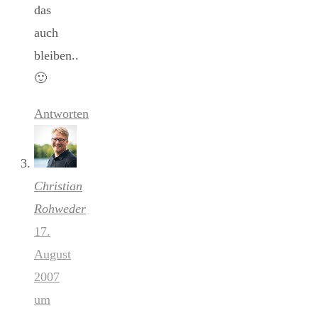
das
auch
bleiben..
🙂
Antworten
Christian
Rohweder
17.
August
2007
um