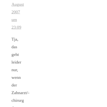
August
2007
um
23:09
Tja,
das
geht
leider
nur,
wenn
der
Zahnarzt/-
chirurg