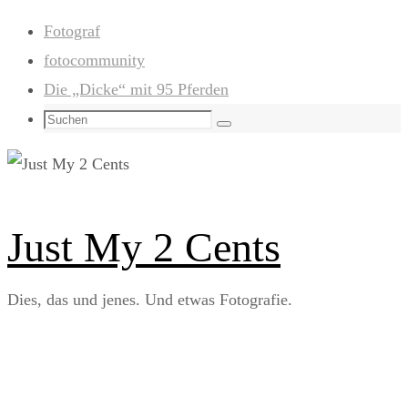
Zum
Fotograf
Inhalt
fotocommunity
springen
Die „Dicke“ mit 95 Pferden
Suchen
Suchen
nach:
Just My 2 Cents
Dies, das und jenes. Und etwas Fotografie.