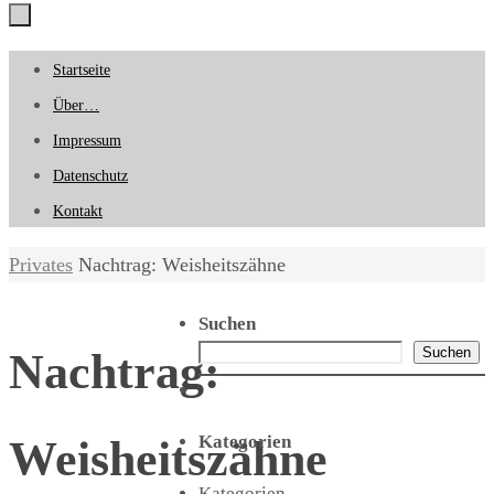
Zum
Startseite
Inhalt
Über…
springen
Impressum
Datenschutz
Kontakt
Start
Privates
Nachtrag: Weisheitszähne
Suchen
Suchen
Nachtrag:
Kategorien
Weisheitszähne
Kategorien