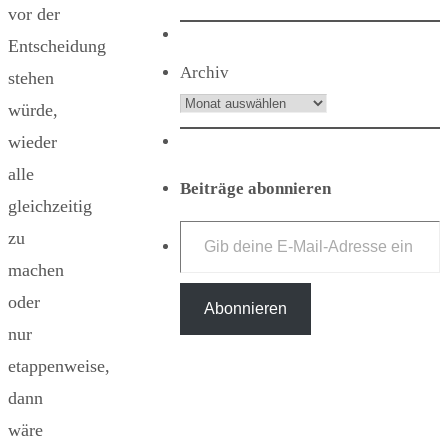
vor der
Entscheidung
Archiv
stehen
würde,
wieder
alle
Beiträge abonnieren
gleichzeitig
Gib deine E-Mail-Adresse ein ...
zu
machen
oder
Abonnieren
nur
etappenweise,
dann
wäre