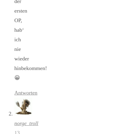
der
ersten
OP,
hab‘
ich
nie
wieder
hinbekommen!
😀
Antworten
norge_troll
13.