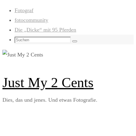
Zum
Fotograf
Inhalt
fotocommunity
springen
Die „Dicke“ mit 95 Pferden
Suchen
Suchen
nach:
Just My 2 Cents
Dies, das und jenes. Und etwas Fotografie.