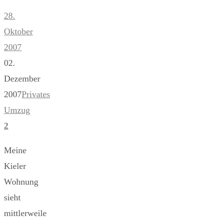
28.
Oktober
2007
02.
Dezember
2007
Privates
Umzug
2
Meine
Kieler
Wohnung
sieht
mittlerweile