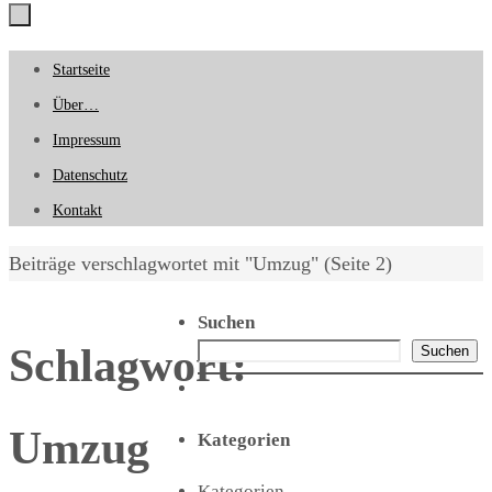
Zum
Startseite
Inhalt
Über…
springen
Impressum
Datenschutz
Kontakt
Start
Beiträge verschlagwortet mit "Umzug"
(Seite 2)
Suchen
Schlagwort:
Suchen
Umzug
Kategorien
Kategorien