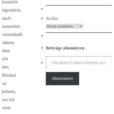
komisch
irgendwie,
nach
Archiv
immerhin
viereinhalb
Jahren
Beiträge abonnieren
dem
Gib deine E-Mail-Adresse ein ...
Ort
den
Rücken
Abonnieren
zu
kehren,
wo ich
viele