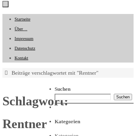
Zum
Startseite
Inhalt
Über…
springen
Impressum
Datenschutz
Kontakt
Start
Beiträge verschlagwortet mit "Rentner"
Suchen
Schlagwort:
Suchen
Rentner
Kategorien
Kategorien