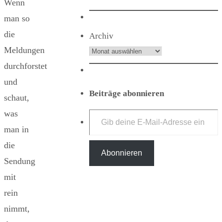
Wenn
man so
die
Archiv
Meldungen
durchforstet
und
Beiträge abonnieren
schaut,
Gib deine E-Mail-Adresse ein ...
was
man in
die
Abonnieren
Sendung
mit
rein
nimmt,