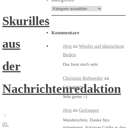
Skurilles
Kommentare
aus
Jörg
zu
Wieder auf dänischem
Boden
der
Das freut mich sehr.
Christian Rohweder
zu
Nachrichtenredaktion
Geiranger
Sehr gerne :-)
Jörg
zu
Geiranger
Wunderschön. Danke fürs
05.
mitnehmen. Schönste Grüße in den