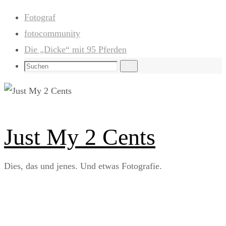
Zum
Fotograf
Inhalt
fotocommunity
springen
Die „Dicke“ mit 95 Pferden
Suchen
Suchen
nach:
Just My 2 Cents
Dies, das und jenes. Und etwas Fotografie.