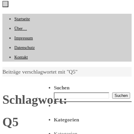
Zum
Startseite
Inhalt
Über…
springen
Impressum
Datenschutz
Kontakt
Start
Beiträge verschlagwortet mit "Q5"
Suchen
Schlagwort:
Suchen
Q5
Kategorien
Kategorien