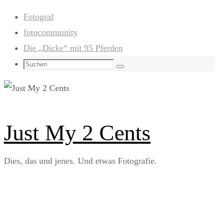
Zum
Fotograf
Inhalt
fotocommunity
springen
Die „Dicke“ mit 95 Pferden
Suchen
Suchen
nach:
Just My 2 Cents
Dies, das und jenes. Und etwas Fotografie.