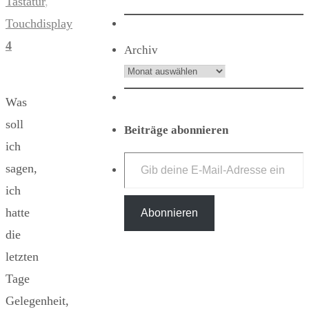
Tastatur
,
Touchdisplay
4
Archiv
Was
soll
Beiträge abonnieren
ich
Gib deine E-Mail-Adresse ein ...
sagen,
ich
hatte
Abonnieren
die
letzten
Tage
Gelegenheit,