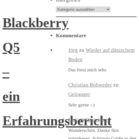
Blackberry
Kommentare
Q5
Jörg
zu
Wieder auf dänischem
Boden
–
Das freut mich sehr.
Christian Rohweder
zu
ein
Geiranger
Sehr gerne :-)
Erfahrungsbericht
Jörg
zu
Geiranger
Wunderschön. Danke fürs
mitnehmen. Schönste Grüße in den