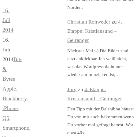
Norden.
16.
Juli
Christian Rohweder
zu
4.
2014
Etappe: Kristiansund –
16.
Geiranger
Juli
Nächstes Mal ;-) Die Bilder sind
jetzt anklickbar. Ich weiß nicht,
2014
Bits
was das Wordpress da immer
&
wieder am rumzicken ist,…
Bytes
Apple
,
Jörg
zu
4. Etappe:
Blackberry
,
Kristiansund – Geiranger
iPhone
,
Den Tipp mit der Dalsnibba hättest
Du von mir auch bekommen wenn
Q5
,
Du vorher mal gefragt hättest. War
Smartphone
,
etwa 40x…