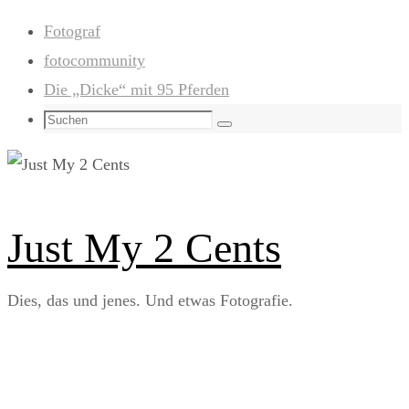
Zum
Fotograf
Inhalt
fotocommunity
springen
Die „Dicke“ mit 95 Pferden
Suchen
Suchen
nach:
Just My 2 Cents
Dies, das und jenes. Und etwas Fotografie.