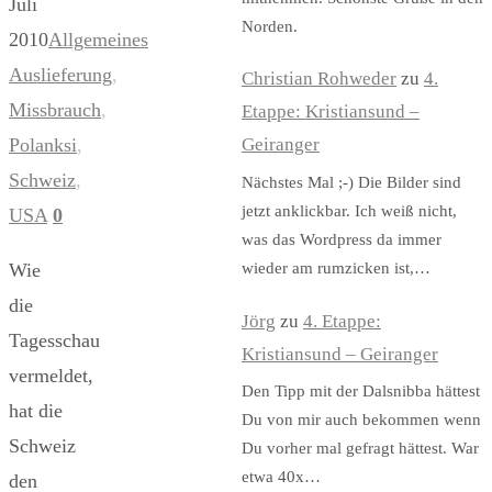
Juli
Norden.
2010
Allgemeines
Auslieferung
,
Christian Rohweder
zu
4.
Missbrauch
,
Etappe: Kristiansund –
Polanksi
,
Geiranger
Schweiz
,
Nächstes Mal ;-) Die Bilder sind
jetzt anklickbar. Ich weiß nicht,
USA
0
was das Wordpress da immer
wieder am rumzicken ist,…
Wie
die
Jörg
zu
4. Etappe:
Tagesschau
Kristiansund – Geiranger
vermeldet,
Den Tipp mit der Dalsnibba hättest
hat die
Du von mir auch bekommen wenn
Schweiz
Du vorher mal gefragt hättest. War
etwa 40x…
den