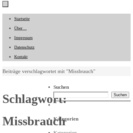
Zum
Startseite
Inhalt
Über…
springen
Impressum
Datenschutz
Kontakt
Start
Beiträge verschlagwortet mit "Missbrauch"
Suchen
Schlagwort:
Suchen
Missbrauch
Kategorien
Kategorien