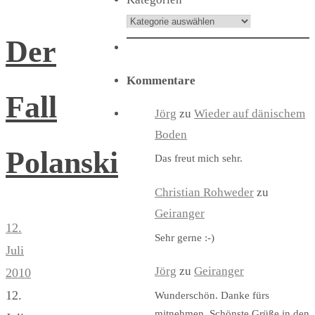
Der
Kommentare
Fall
Jörg
zu
Wieder auf dänischem
Boden
Polanski
Das freut mich sehr.
Christian Rohweder
zu
Geiranger
12.
Sehr gerne :-)
Juli
Jörg
zu
Geiranger
2010
12.
Wunderschön. Danke fürs
mitnehmen. Schönste Grüße in den