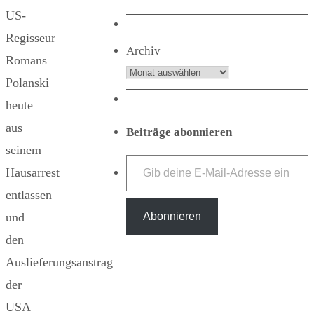
US-
Regisseur
Archiv
Romans
Polanski
heute
aus
Beiträge abonnieren
seinem
Gib deine E-Mail-Adresse ein ...
Hausarrest
entlassen
Abonnieren
und
den
Auslieferungsanstrag
der
USA