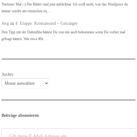
Nächstes Mal ;-) Die Bilder sind jetzt anklickbar. Ich weiß nicht, was das Wordpress da
immer wieder am rumzicken ist,…
Jörg
zu
4. Etappe: Kristiansund – Geiranger
Den Tipp mit der Dalsnibba hättest Du von mir auch bekommen wenn Du vorher mal
gefragt hättest. War etwa 40x…
Archiv
Beiträge abonnieren
Gib deine E-Mail-Adresse ein ...