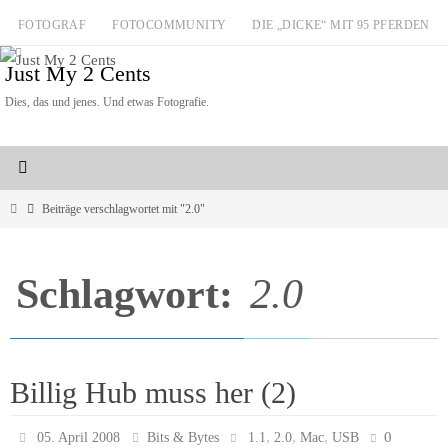
Zum
FOTOGRAF
FOTOCOMMUNITY
DIE „DICKE“ MIT 95 PFERDEN
Inhalt
Just My 2 Cents
springen
Dies, das und jenes. Und etwas Fotografie.
Start
Beiträge verschlagwortet mit "2.0"
Schlagwort:
2.0
Billig Hub muss her (2)
,
,
,
0
05. April 2008
Bits & Bytes
1.1
2.0
Mac
USB