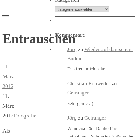
–
Entrauschen
Kommentare
Jörg
zu
Wieder auf dänischem
Boden
11.
Das freut mich sehr.
März
Christian Rohweder
zu
2012
Geiranger
11.
Sehr gerne :-)
März
2012
Fotografie
Jörg
zu
Geiranger
Wunderschön. Danke fürs
Als
mitnehmen. Schönste Grüße in den