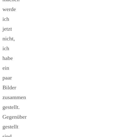
werde
ich
jetzt
nicht,
ich
habe
ein
paar
Bilder
zusammen
gestellt.
Gegenüber
gestellt
sind