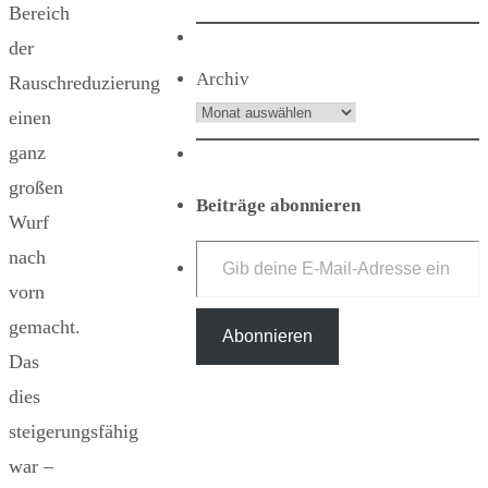
Bereich
der
Archiv
Rauschreduzierung
einen
ganz
großen
Beiträge abonnieren
Wurf
Gib deine E-Mail-Adresse ein ...
nach
vorn
gemacht.
Abonnieren
Das
dies
steigerungsfähig
war –