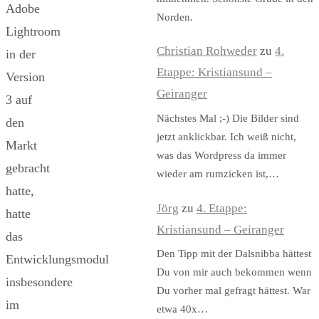
Adobe
Norden.
Lightroom
Christian Rohweder
zu
4.
in der
Etappe: Kristiansund –
Version
Geiranger
3 auf
Nächstes Mal ;-) Die Bilder sind
den
jetzt anklickbar. Ich weiß nicht,
Markt
was das Wordpress da immer
gebracht
wieder am rumzicken ist,…
hatte,
Jörg
zu
4. Etappe:
hatte
Kristiansund – Geiranger
das
Den Tipp mit der Dalsnibba hättest
Entwicklungsmodul
Du von mir auch bekommen wenn
insbesondere
Du vorher mal gefragt hättest. War
im
etwa 40x…