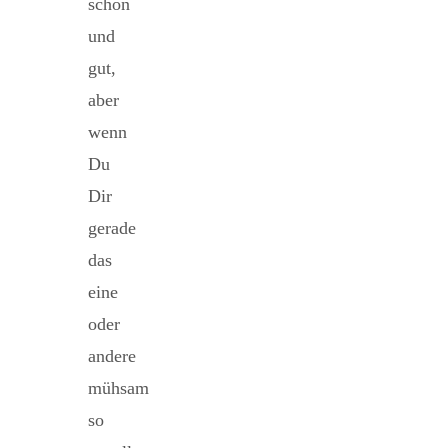
schön
und
gut,
aber
wenn
Du
Dir
gerade
das
eine
oder
andere
mühsam
so