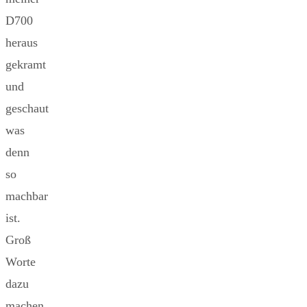
D700
heraus
gekramt
und
geschaut
was
denn
so
machbar
ist.
Groß
Worte
dazu
machen