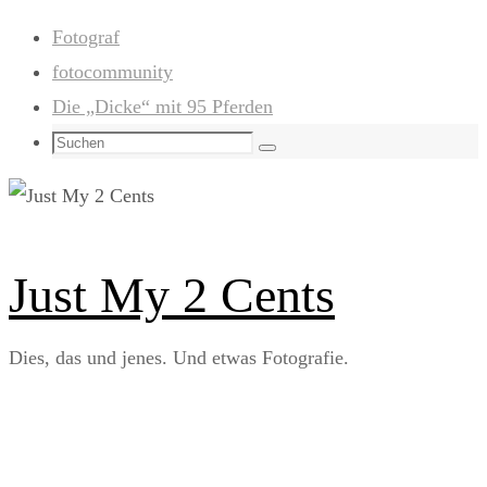
Zum
Fotograf
Inhalt
fotocommunity
springen
Die „Dicke“ mit 95 Pferden
Suchen
Suchen
nach:
Just My 2 Cents
Dies, das und jenes. Und etwas Fotografie.