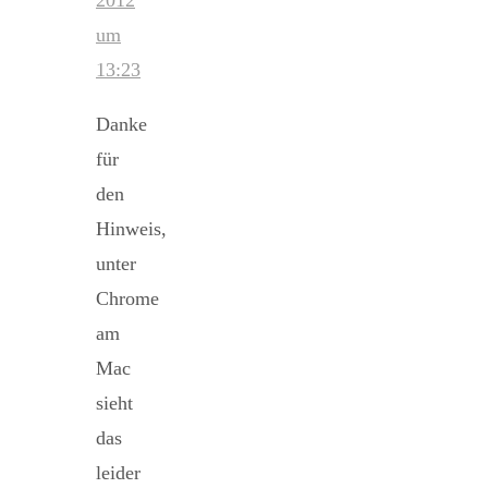
2012
um
13:23
Danke
für
den
Hinweis,
unter
Chrome
am
Mac
sieht
das
leider