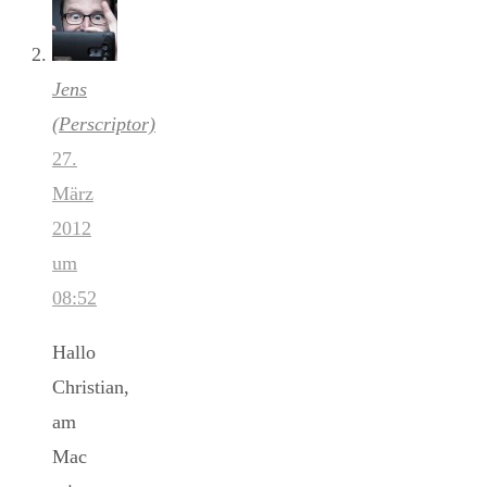
Jens
(Perscriptor)
27.
März
2012
um
08:52
Hallo
Christian,
am
Mac