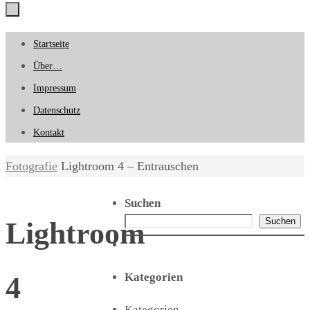
Zum
Startseite
Inhalt
Über…
springen
Impressum
Datenschutz
Kontakt
Start
Fotografie
Lightroom 4 – Entrauschen
Suchen
Suchen
Lightroom
Kategorien
4
Kategorien