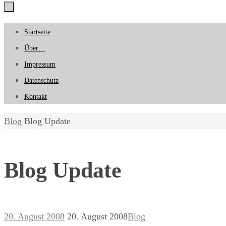
Zum
Startseite
Inhalt
Über…
springen
Impressum
Datenschutz
Kontakt
Start
Blog
Blog Update
Blog Update
20. August 2008
20. August 2008
Blog