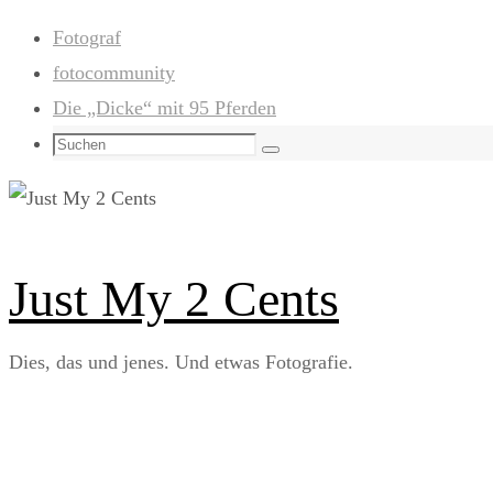
Zum
Fotograf
Inhalt
fotocommunity
springen
Die „Dicke“ mit 95 Pferden
Suchen
Suchen
nach:
Just My 2 Cents
Dies, das und jenes. Und etwas Fotografie.