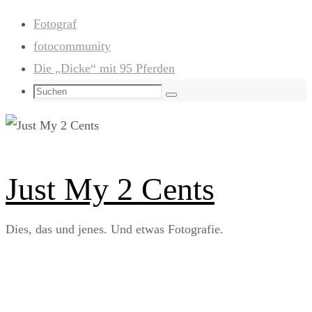
Zum
Fotograf
Inhalt
fotocommunity
springen
Die „Dicke“ mit 95 Pferden
Suchen
Suchen
nach:
Just My 2 Cents
Dies, das und jenes. Und etwas Fotografie.