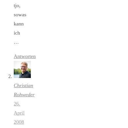
tjo,
sowas
kann
ich
…
Antworten
Christian
Rohweder
26.
April
2008