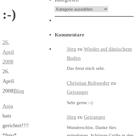
:-)
Kommentare
26.
Jörg
zu
Wieder auf dänischem
April
Boden
2008
Das freut mich sehr.
26.
April
Christian Rohweder
zu
2008
Blog
Geiranger
Sehr gerne :-)
Anja
hats
Jörg
zu
Geiranger
gerichtet!!!!
Wunderschön. Danke fürs
*freu*
mitnehmen. Schönste Grüße in den