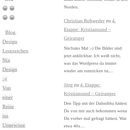
Norden.
😀 😀
😀 😀
Christian Rohweder
zu
4.
Etappe: Kristiansund –
Blog
,
Geiranger
Design
.
Nächstes Mal ;-) Die Bilder sind
Lesezeichen
.
jetzt anklickbar. Ich weiß nicht,
Nix
was das Wordpress da immer
Design
wieder am rumzicken ist,…
:-(
Jörg
zu
4. Etappe:
Von
Kristiansund – Geiranger
einer
Den Tipp mit der Dalsnibba hättest
Reise
Du von mir auch bekommen wenn
ins
Du vorher mal gefragt hättest. War
Ungewisse
etwa 40x…