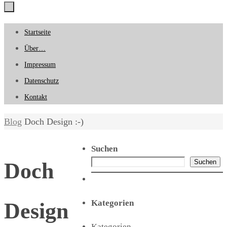
Zum
Startseite
Inhalt
Über…
springen
Impressum
Datenschutz
Kontakt
Start
Blog
Doch Design :-)
Suchen
Suchen
Doch
Kategorien
Design
Kategorien