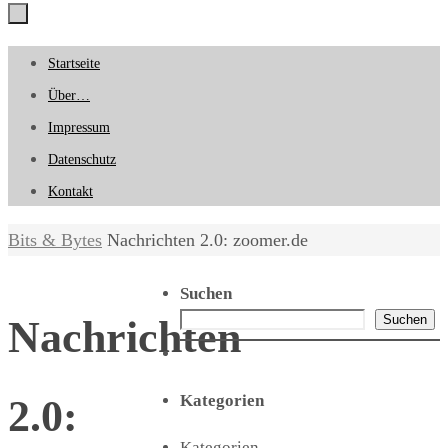
Zum
Startseite
Inhalt
Über…
springen
Impressum
Datenschutz
Kontakt
Start
Bits & Bytes
Nachrichten 2.0: zoomer.de
Suchen
Suchen
Nachrichten
Kategorien
2.0:
Kategorien