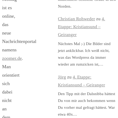
Norden.
ist es
online,
Christian Rohweder
zu
4.
das
Etappe: Kristiansund –
neue
Geiranger
Nachrichtenportal
Nächstes Mal ;-) Die Bilder sind
namens
jetzt anklickbar. Ich weiß nicht,
was das Wordpress da immer
zoomer.de
.
wieder am rumzicken ist,…
Man
orientiert
Jörg
zu
4. Etappe:
sich
Kristiansund – Geiranger
dabei
Den Tipp mit der Dalsnibba hättest
nicht
Du von mir auch bekommen wenn
Du vorher mal gefragt hättest. War
an
etwa 40x…
dem