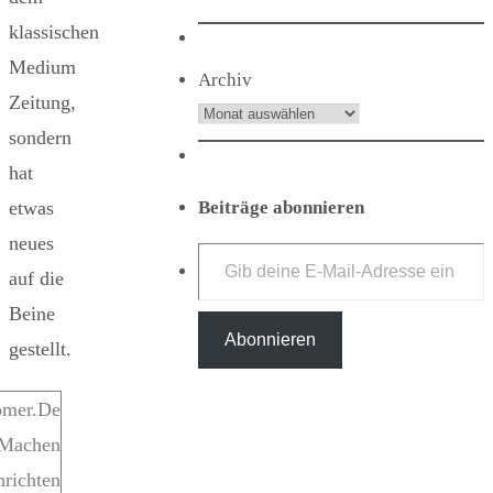
klassischen
Medium
Archiv
Zeitung,
sondern
hat
Beiträge abonnieren
etwas
Gib deine E-Mail-Adresse ein ...
neues
auf die
Beine
Abonnieren
gestellt.