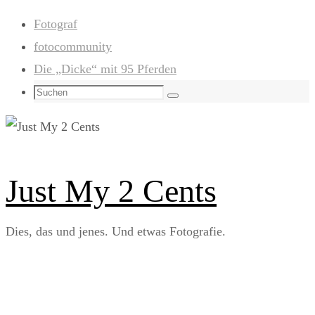
Zum
Fotograf
Inhalt
fotocommunity
springen
Die „Dicke“ mit 95 Pferden
Suchen
Suchen
nach:
Just My 2 Cents
Dies, das und jenes. Und etwas Fotografie.