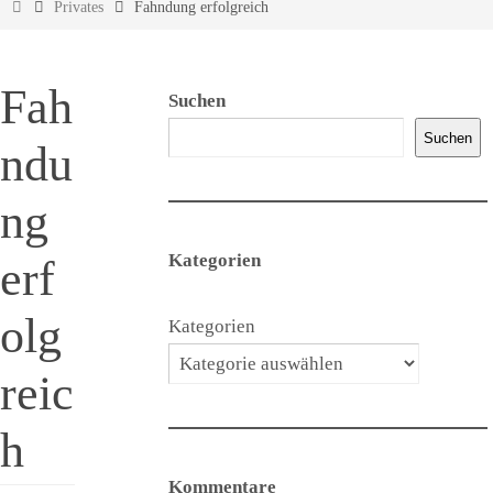
Start
Privates
Fahndung erfolgreich
Fah
Suchen
Suchen
ndu
ng
Kategorien
erf
olg
Kategorien
reic
h
Kommentare