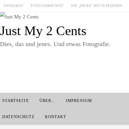
Zum
FOTOGRAF
FOTOCOMMUNITY
DIE „DICKE“ MIT 95 PFERDEN
Inhalt
springen
Just My 2 Cents
Dies, das und jenes. Und etwas Fotografie.
Zum
STARTSEITE
ÜBER…
IMPRESSUM
Inhalt
springen
DATENSCHUTZ
KONTAKT