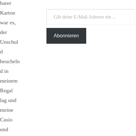
barer
Gib deine E-Mail-Adresse ein ...
Karton
war es,
der
Abonnieren
Unschul
d
heucheln
d in
meinem
Regal
lag und
meine
Casio
und