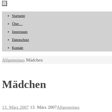
Zum
Startseite
Inhalt
Über…
springen
Impressum
Datenschutz
Kontakt
Start
Allgemeines
Mädchen
Mädchen
13. März 2007
13. März 2007
Allgemeines