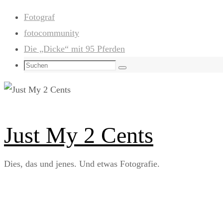
Zum
Fotograf
Inhalt
fotocommunity
springen
Die „Dicke“ mit 95 Pferden
Suchen
Suchen
nach:
Just My 2 Cents
Dies, das und jenes. Und etwas Fotografie.