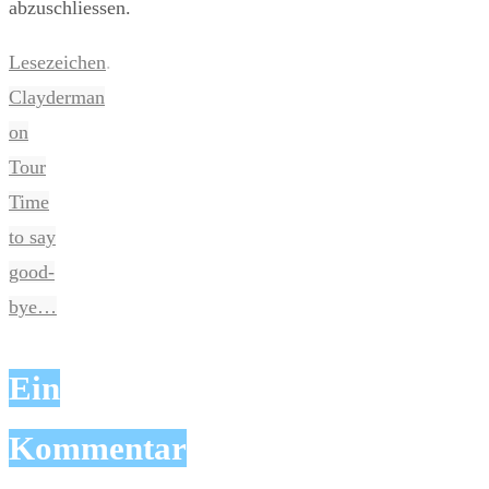
abzuschliessen.
Lesezeichen
.
Clayderman
on
Tour
Time
to say
good-
bye…
Ein
Kommentar