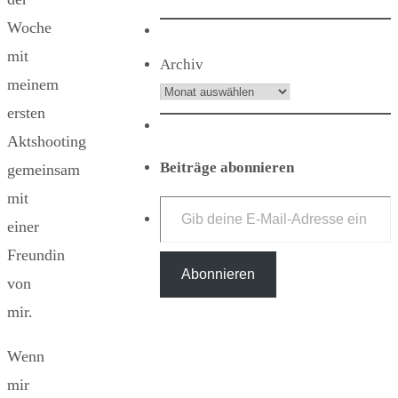
Woche
mit
Archiv
meinem
ersten
Aktshooting
Beiträge abonnieren
gemeinsam
Gib deine E-Mail-Adresse ein ...
mit
einer
Freundin
Abonnieren
von
mir.
Wenn
mir