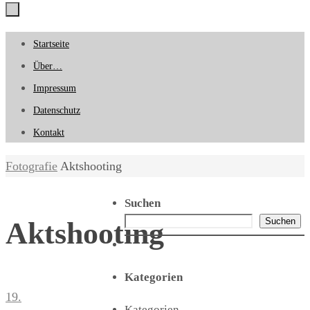
Zum
Startseite
Inhalt
Über…
springen
Impressum
Datenschutz
Kontakt
Start
Fotografie
Aktshooting
Suchen
Suchen
Aktshooting
Kategorien
19.
Kategorien