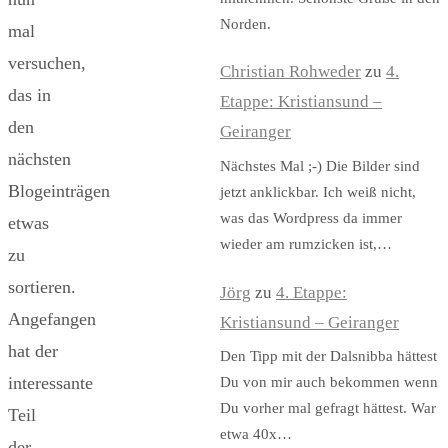
Norden.
mal
versuchen,
Christian Rohweder
zu
4.
das in
Etappe: Kristiansund –
den
Geiranger
nächsten
Nächstes Mal ;-) Die Bilder sind
Blogeinträgen
jetzt anklickbar. Ich weiß nicht,
was das Wordpress da immer
etwas
wieder am rumzicken ist,…
zu
sortieren.
Jörg
zu
4. Etappe:
Angefangen
Kristiansund – Geiranger
hat der
Den Tipp mit der Dalsnibba hättest
interessante
Du von mir auch bekommen wenn
Du vorher mal gefragt hättest. War
Teil
etwa 40x…
der