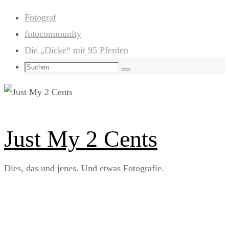
Zum
Fotograf
Inhalt
fotocommunity
springen
Die „Dicke“ mit 95 Pferden
Suchen
Suchen
nach:
Just My 2 Cents
Dies, das und jenes. Und etwas Fotografie.