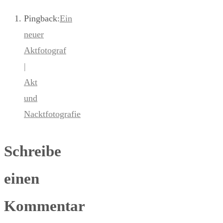
Pingback:
Ein
neuer
Aktfotograf
|
Akt
und
Nacktfotografie
Schreibe
einen
Kommentar