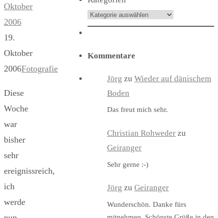
Oktober
2006
19.
Oktober
Kommentare
2006
Fotografie
Jörg
zu
Wieder auf dänischem
Diese
Boden
Woche
Das freut mich sehr.
war
Christian Rohweder
zu
bisher
Geiranger
sehr
Sehr gerne :-)
ereignissreich,
ich
Jörg
zu
Geiranger
werde
Wunderschön. Danke fürs
nun
mitnehmen. Schönste Grüße in den