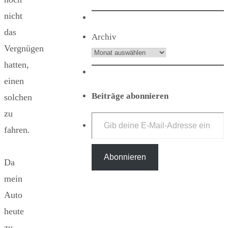
nicht
das
Archiv
Vergnügen
hatten,
einen
Beiträge abonnieren
solchen
Gib deine E-Mail-Adresse ein ...
zu
fahren.
Abonnieren
Da
mein
Auto
heute
zu