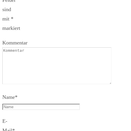
Felder
sind
mit
*
markiert
Kommentar
Name
*
E-
Mail
*