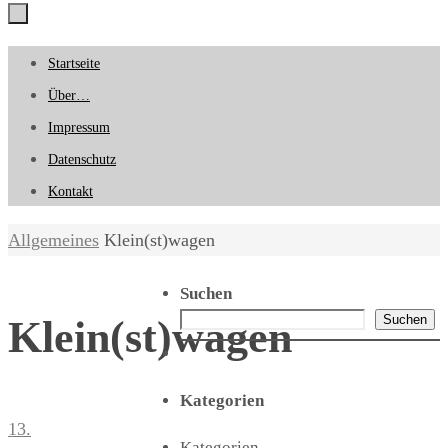
Zum
Startseite
Inhalt
Über…
springen
Impressum
Datenschutz
Kontakt
Start
Allgemeines
Klein(st)wagen
Suchen
Suchen
Klein(st)wagen
Kategorien
13.
Kategorien