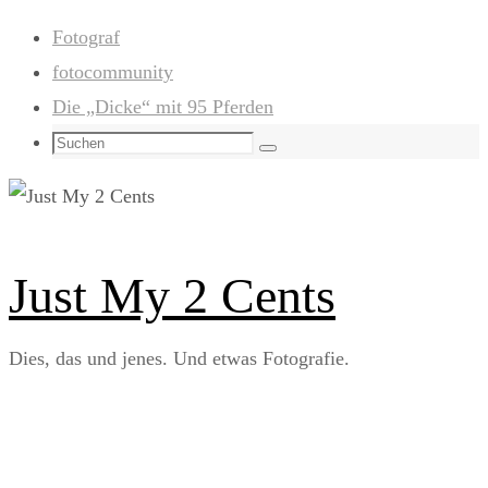
Zum
Fotograf
Inhalt
fotocommunity
springen
Die „Dicke“ mit 95 Pferden
Suchen
Suchen
nach:
Just My 2 Cents
Dies, das und jenes. Und etwas Fotografie.