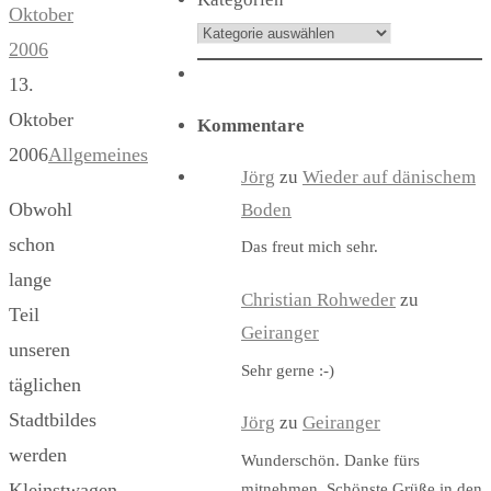
Oktober
2006
13.
Oktober
Kommentare
2006
Allgemeines
Jörg
zu
Wieder auf dänischem
Obwohl
Boden
schon
Das freut mich sehr.
lange
Christian Rohweder
zu
Teil
Geiranger
unseren
Sehr gerne :-)
täglichen
Stadtbildes
Jörg
zu
Geiranger
werden
Wunderschön. Danke fürs
Kleinstwagen
mitnehmen. Schönste Grüße in den