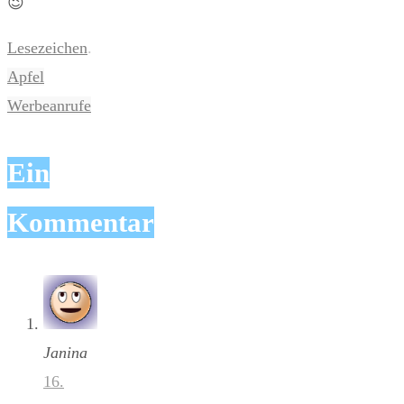
😉
Lesezeichen
.
Apfel
Werbeanrufe
Ein
Kommentar
Janina
16.