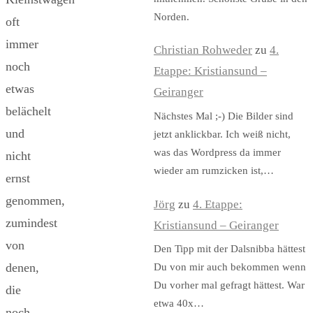
Norden.
oft
immer
Christian Rohweder
zu
4.
noch
Etappe: Kristiansund –
etwas
Geiranger
belächelt
Nächstes Mal ;-) Die Bilder sind
und
jetzt anklickbar. Ich weiß nicht,
was das Wordpress da immer
nicht
wieder am rumzicken ist,…
ernst
genommen,
Jörg
zu
4. Etappe:
zumindest
Kristiansund – Geiranger
von
Den Tipp mit der Dalsnibba hättest
denen,
Du von mir auch bekommen wenn
Du vorher mal gefragt hättest. War
die
etwa 40x…
noch