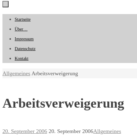
Zum
Startseite
Inhalt
Über…
springen
Impressum
Datenschutz
Kontakt
Start
Allgemeines
Arbeitsverweigerung
Arbeitsverweigerung
20. September 2006
20. September 2006
Allgemeines