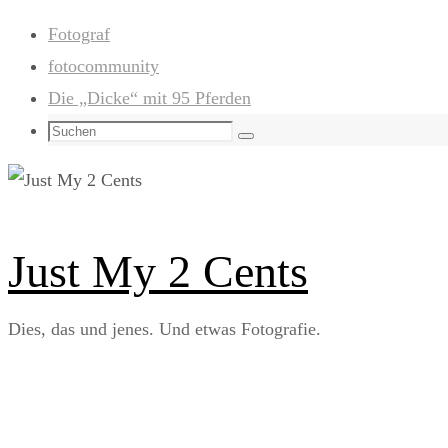
Zum
Fotograf
Inhalt
fotocommunity
springen
Die „Dicke“ mit 95 Pferden
Suchen
Suchen
nach:
Just My 2 Cents
Dies, das und jenes. Und etwas Fotografie.