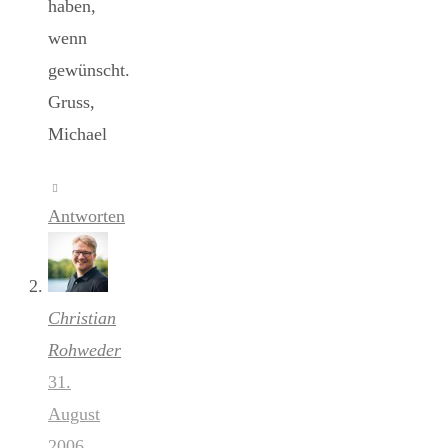
haben,
wenn
gewünscht.
Gruss,
Michael
Antworten
Christian
Rohweder
31.
August
2006