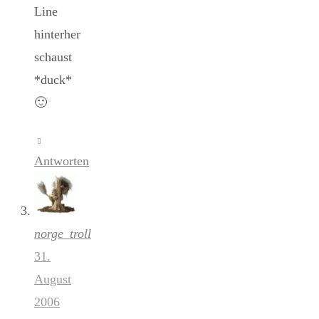
Line
hinterher
schaust
*duck*
🙂
Antworten
norge_troll
31.
August
2006