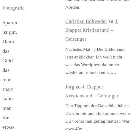
Norden.
Fotografie
Christian Rohweder
zu
4.
Sparen
Etappe: Kristiansund –
ist gut.
Geiranger
Denn
Nächstes Mal ;-) Die Bilder sind
das
jetzt anklickbar. Ich weiß nicht,
Geld
was das Wordpress da immer
das
wieder am rumzicken ist,…
man
Jörg
zu
4. Etappe:
spart
Kristiansund – Geiranger
kann
Den Tipp mit der Dalsnibba hättest
man
Du von mir auch bekommen wenn
für
Du vorher mal gefragt hättest. War
etwas
etwa 40x…