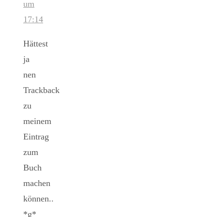
um
17:14
Hättest
ja
nen
Trackback
zu
meinem
Eintrag
zum
Buch
machen
können..
*g*