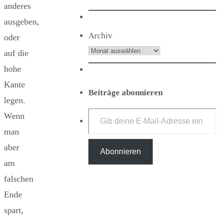
anderes
ausgeben,
Archiv
oder
auf die
hohe
Kante
Beiträge abonnieren
legen.
Gib deine E-Mail-Adresse ein ...
Wenn
man
aber
Abonnieren
am
falschen
Ende
spart,