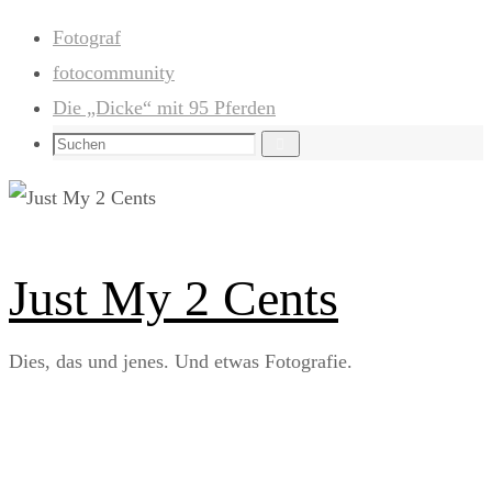
Zum
Fotograf
Inhalt
fotocommunity
springen
Die „Dicke“ mit 95 Pferden
Suchen
Suchen
nach:
Just My 2 Cents
Dies, das und jenes. Und etwas Fotografie.