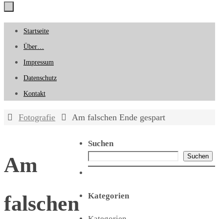
Zum
Startseite
Inhalt
Über…
springen
Impressum
Datenschutz
Kontakt
Start
Fotografie
Am falschen Ende gespart
Suchen
Suchen
Am
Kategorien
falschen
Kategorien