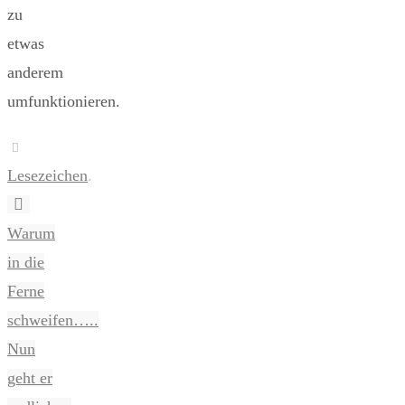
zu
etwas
anderem
umfunktionieren.
Lesezeichen
.
Warum
in die
Ferne
schweifen…..
Nun
geht er