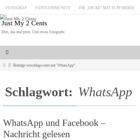
Zum
FOTOGRAF
FOTOCOMMUNITY
DIE „DICKE“ MIT 95 PFERDEN
Inhalt
Just My 2 Cents
springen
Dies, das und jenes. Und etwas Fotografie.
Start
Beiträge verschlagwortet mit "WhatsApp"
Schlagwort:
WhatsApp
WhatsApp und Facebook –
Nachricht gelesen