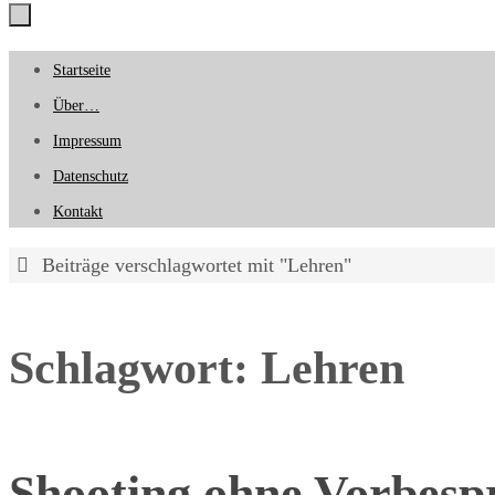
Zum
Startseite
Inhalt
Über…
springen
Impressum
Datenschutz
Kontakt
Start
Beiträge verschlagwortet mit "Lehren"
Schlagwort:
Lehren
Shooting ohne Vorbesp