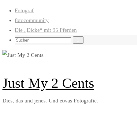
Zum
Fotograf
Inhalt
fotocommunity
springen
Die „Dicke“ mit 95 Pferden
Suchen
Suchen
nach:
Just My 2 Cents
Dies, das und jenes. Und etwas Fotografie.