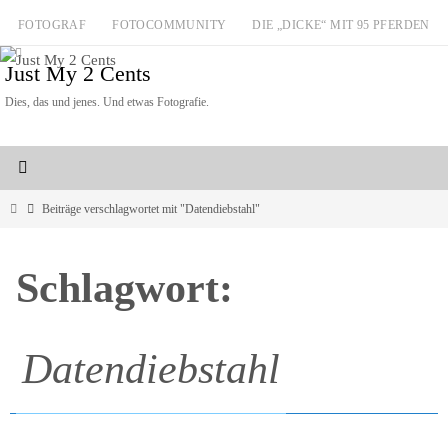
Zum
FOTOGRAF
FOTOCOMMUNITY
DIE „DICKE“ MIT 95 PFERDEN
Inhalt
Just My 2 Cents
springen
Dies, das und jenes. Und etwas Fotografie.
Start
Beiträge verschlagwortet mit "Datendiebstahl"
Schlagwort:
Datendiebstahl