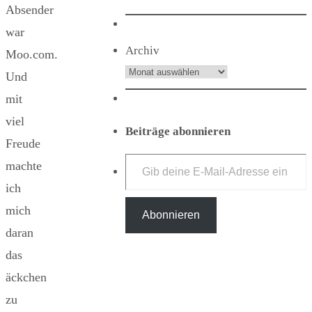
Absender
war
Archiv
Moo.com.
Und
mit
viel
Beiträge abonnieren
Freude
Gib deine E-Mail-Adresse ein ...
machte
ich
mich
Abonnieren
daran
das
äckchen
zu