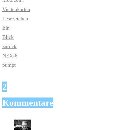
Moo.com
,
Visitenkarten
.
Lesezeichen
.
Ein
Blick
zurück
NEX-6
pumpt
2
Kommentare