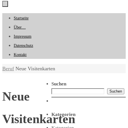
Zum
Startseite
Inhalt
Über…
springen
Impressum
Datenschutz
Kontakt
Start
Beruf
Neue Visitenkarten
Suchen
Suchen
Neue
Kategorien
Visitenkarten
Kategorien