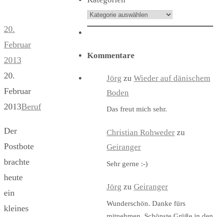
20.
Februar
Kommentare
2013
20.
Jörg
zu
Wieder auf dänischem
Februar
Boden
2013
Beruf
Das freut mich sehr.
Der
Christian Rohweder
zu
Postbote
Geiranger
brachte
Sehr gerne :-)
heute
Jörg
zu
Geiranger
ein
Wunderschön. Danke fürs
kleines
mitnehmen. Schönste Grüße in den