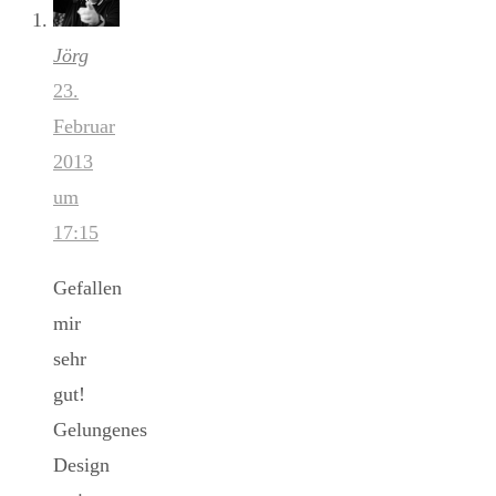
Jörg
23.
Februar
2013
um
17:15
Gefallen
mir
sehr
gut!
Gelungenes
Design