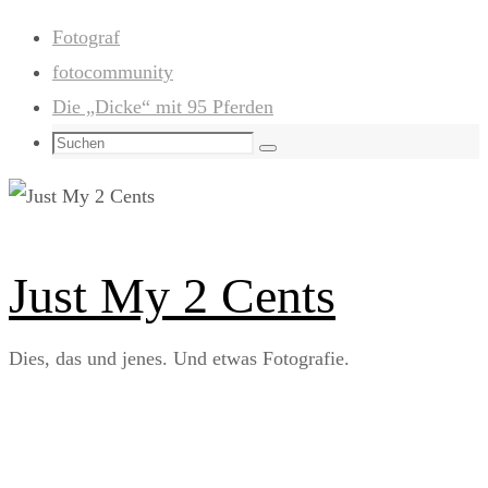
Zum
Fotograf
Inhalt
fotocommunity
springen
Die „Dicke“ mit 95 Pferden
Suchen
Suchen
nach:
Just My 2 Cents
Dies, das und jenes. Und etwas Fotografie.