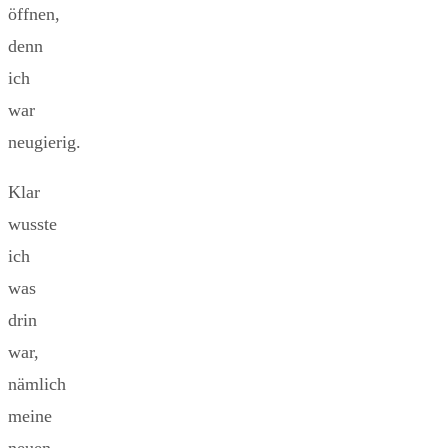
öffnen,
denn
ich
war
neugierig.
Klar
wusste
ich
was
drin
war,
nämlich
meine