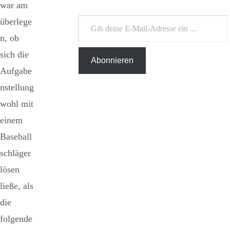
war am
Gib deine E-Mail-Adresse ein ...
überlege
n, ob
sich die
Abonnieren
Aufgabe
nstellung
wohl mit
einem
Baseball
schläger
lösen
ließe, als
die
folgende