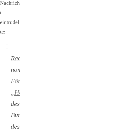
Nachrich
t
eintrudel
te:
Radio 112 ist
nominiert für den
Förderpreis
„Helfende Hand“
des
Bundesministeriums
des Inneren!