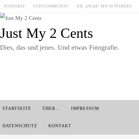
Zum
FOTOGRAF
FOTOCOMMUNITY
DIE „DICKE“ MIT 95 PFERDEN
Inhalt
springen
Just My 2 Cents
Dies, das und jenes. Und etwas Fotografie.
Zum
STARTSEITE
ÜBER…
IMPRESSUM
Inhalt
springen
DATENSCHUTZ
KONTAKT