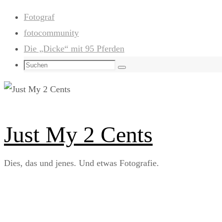
Zum
Fotograf
Inhalt
fotocommunity
springen
Die „Dicke“ mit 95 Pferden
Suchen
Suchen
nach:
Just My 2 Cents
Dies, das und jenes. Und etwas Fotografie.