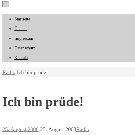
Zum
Startseite
Inhalt
Über…
springen
Impressum
Datenschutz
Kontakt
Start
Radio
Ich bin prüde!
Ich bin prüde!
25. August 2008
25. August 2008
Radio