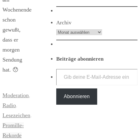
Wochenende
schon
Archiv
gewußt,
dass er
morgen
Beiträge abonnieren
Sendung
Gib deine E-Mail-Adresse ein ...
hat. 😯
Moderation
,
Abonnieren
Radio
.
Lesezeichen
.
Promille-
Rekorde