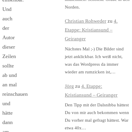
Norden.
Und
auch
Christian Rohweder
zu
4.
der
Etappe: Kristiansund –
Autor
Geiranger
dieser
Nächstes Mal ;-) Die Bilder sind
Zeilen
jetzt anklickbar. Ich weiß nicht,
was das Wordpress da immer
sollte
wieder am rumzicken ist,…
ab und
an mal
Jörg
zu
4. Etappe:
reinschauen
Kristiansund – Geiranger
und
Den Tipp mit der Dalsnibba hättest
hätte
Du von mir auch bekommen wenn
Du vorher mal gefragt hättest. War
dann
etwa 40x…
am