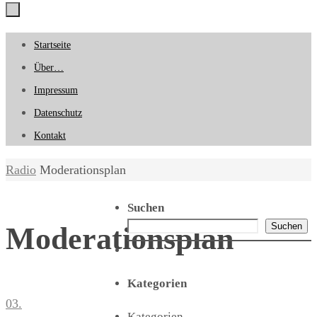
Zum
Startseite
Inhalt
Über…
springen
Impressum
Datenschutz
Kontakt
Start
Radio
Moderationsplan
Suchen
Suchen
Moderationsplan
Kategorien
03.
Kategorien