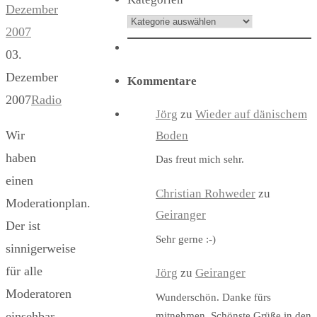
Dezember
2007
03.
Dezember
Kommentare
2007
Radio
Jörg
zu
Wieder auf dänischem
Wir
Boden
haben
Das freut mich sehr.
einen
Christian Rohweder
zu
Moderationplan.
Geiranger
Der ist
Sehr gerne :-)
sinnigerweise
für alle
Jörg
zu
Geiranger
Moderatoren
Wunderschön. Danke fürs
einsehbar.
mitnehmen. Schönste Grüße in den