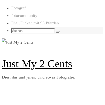
Zum
Fotograf
Inhalt
fotocommunity
springen
Die „Dicke“ mit 95 Pferden
Suchen
Suchen
nach:
Just My 2 Cents
Dies, das und jenes. Und etwas Fotografie.