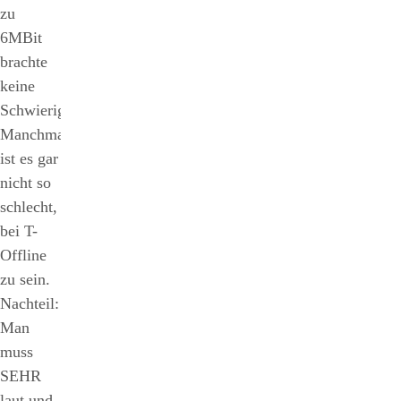
zu
6MBit
brachte
keine
Schwierigkeiten.
Manchmal
ist es gar
nicht so
schlecht,
bei T-
Offline
zu sein.
Nachteil:
Man
muss
SEHR
laut und