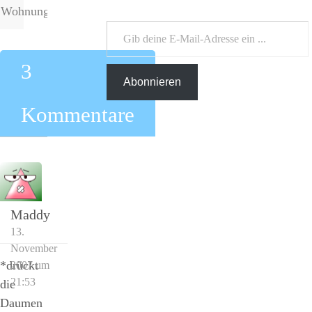
Wohnungsbilder
Gib deine E-Mail-Adresse ein ...
3
Abonnieren
Kommentare
Maddy
13.
November
*drückt
2007 um
21:53
die
Daumen