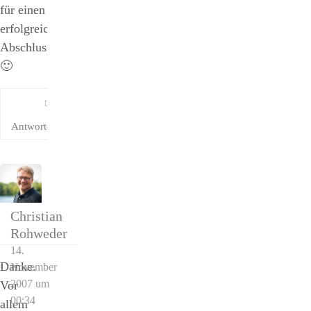
für einen
erfolgreichen
Abschluss*
🙂
Antworten
Christian
Rohweder
14.
Danke.
November
2007 um
Vor
00:34
allem