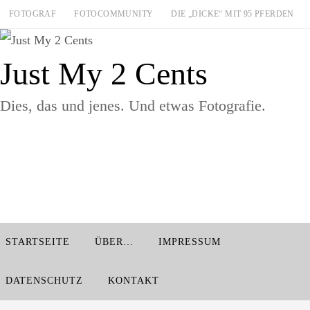
Zum
FOTOGRAF
FOTOCOMMUNITY
DIE „DICKE“ MIT 95 PFERDEN
Inhalt
springen
Just My 2 Cents
Dies, das und jenes. Und etwas Fotografie.
Zum
STARTSEITE
ÜBER…
IMPRESSUM
Inhalt
springen
DATENSCHUTZ
KONTAKT