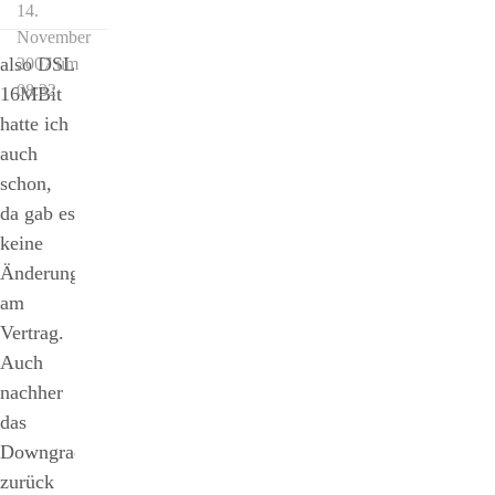
14.
November
also DSL
2007 um
08:32
16MBit
hatte ich
auch
schon,
da gab es
keine
Änderungen
am
Vertrag.
Auch
nachher
das
Downgrade
zurück