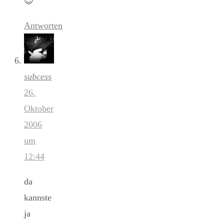
😉
Antworten
subcess
26.
Oktober
2006
um
12:44
da
kannste
ja