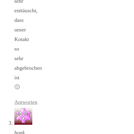
sehr
enttäuscht,
dass
unser
Kotakt
so
sehr
abgebrochen
ist
🙁
Antworten
honk