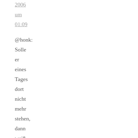
2006
um
01:09
@honk:
Solle
er
eines
Tages
dort
nicht
mehr
stehen,
dann