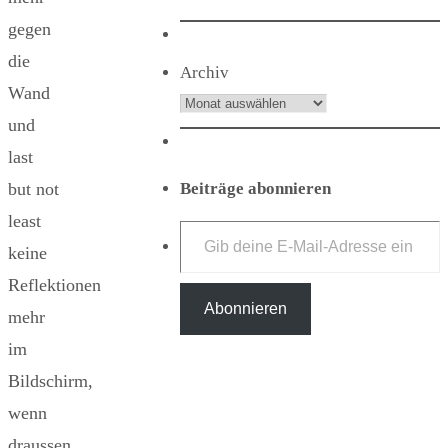
gegen
die
Archiv
Wand
und
last
Beiträge abonnieren
but not
Gib deine E-Mail-Adresse ein ...
least
keine
Reflektionen
Abonnieren
mehr
im
Bildschirm,
wenn
draussen