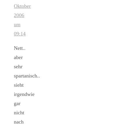
Oktober
2006
um
09:14
Nett..
aber
sehr
spartanisch..
sieht
irgendwie
gar
nicht
nach