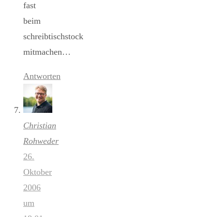
fast
beim
schreibtischstock
mitmachen…
Antworten
Christian
Rohweder
26.
Oktober
2006
um