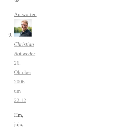
Antworten
Christian
Rohweder
26.
Oktober
2006
um
22:12
Hm,
jojo,