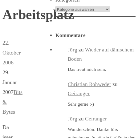
Arbeitsplatz
Kommentare
22.
Jörg
zu
Wieder auf dänischem
Oktober
Boden
2006
Das freut mich sehr.
29.
Januar
Christian Rohweder
zu
2007
Bits
Geiranger
&
Sehr gerne :-)
Bytes
Jörg
zu
Geiranger
Da
Wunderschön. Danke fürs
isser
mitnehmen. Schönste Grüße in den