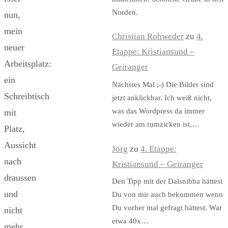
Norden.
nun,
mein
Christian Rohweder
zu
4.
neuer
Etappe: Kristiansund –
Arbeitsplatz:
Geiranger
ein
Nächstes Mal ;-) Die Bilder sind
Schreibtisch
jetzt anklickbar. Ich weiß nicht,
was das Wordpress da immer
mit
wieder am rumzicken ist,…
Platz,
Aussicht
Jörg
zu
4. Etappe:
nach
Kristiansund – Geiranger
draussen
Den Tipp mit der Dalsnibba hättest
und
Du von mir auch bekommen wenn
Du vorher mal gefragt hättest. War
nicht
etwa 40x…
mehr