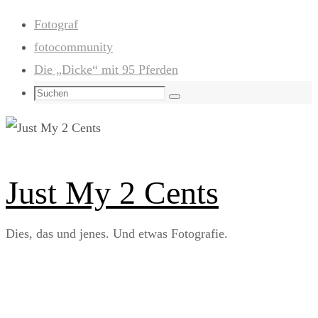
Zum
Fotograf
Inhalt
fotocommunity
springen
Die „Dicke“ mit 95 Pferden
Suchen
Suchen
nach:
Just My 2 Cents
Dies, das und jenes. Und etwas Fotografie.