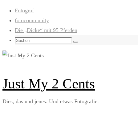
Zum
Fotograf
Inhalt
fotocommunity
springen
Die „Dicke“ mit 95 Pferden
Suchen
Suchen
nach:
Just My 2 Cents
Dies, das und jenes. Und etwas Fotografie.