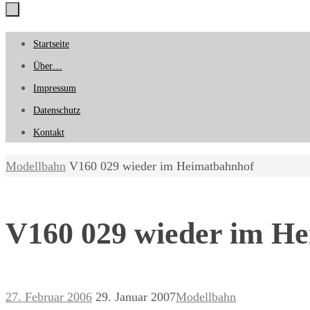
Zum
Startseite
Inhalt
Über…
springen
Impressum
Datenschutz
Kontakt
Start
Modellbahn
V160 029 wieder im Heimatbahnhof
V160 029 wieder im H
27. Februar 2006
29. Januar 2007
Modellbahn