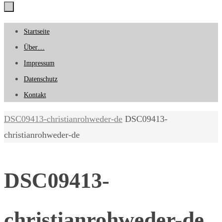
Zum
Startseite
Inhalt
Über…
springen
Impressum
Datenschutz
Kontakt
Start
DSC09413-christianrohweder-de
DSC09413-
christianrohweder-de
DSC09413-
christianrohweder-de