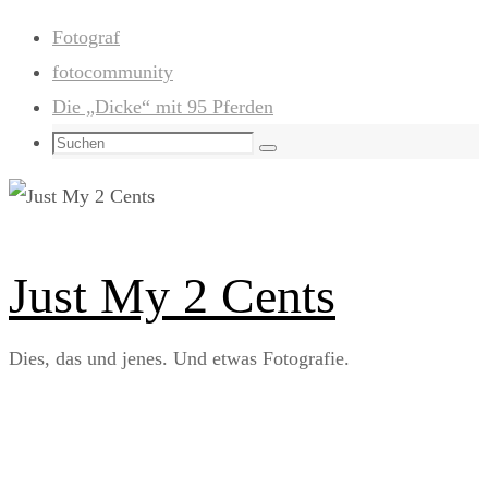
Zum
Fotograf
Inhalt
fotocommunity
springen
Die „Dicke“ mit 95 Pferden
Suchen
Suchen
nach:
Just My 2 Cents
Dies, das und jenes. Und etwas Fotografie.